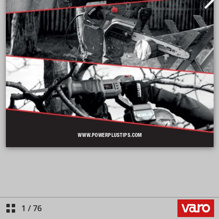
1
/
76